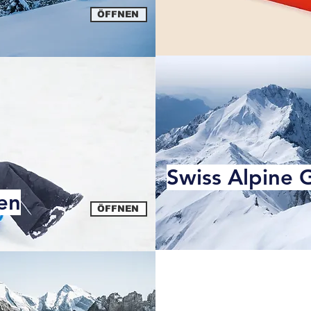
ÖFFNEN
Swiss Alpine 
en
ÖFFNEN