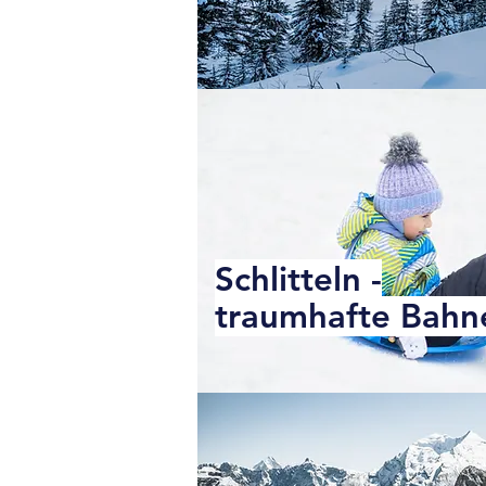
Schlitteln -
traumhafte Bahn