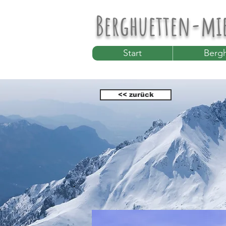
Berghuetten-mi
Start
Bergh
<< zurück